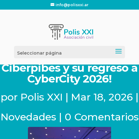
info@polisxxi.ar
Seleccionar página
¡Arrancamos con todo:
Ciberpibes y su regreso a
CyberCity 2026!
por
Polis XXI
|
Mar 18, 2026
|
Novedades
|
0 Comentarios