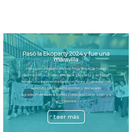
Pasó la Ekoparty 2024 y fue una
maravilla
¡Hola comunidad! Estamos muy felices de haber
participado un nuevo año de la Ekoparty y de haber
tenido una experiencia tan gratifiante y con enormes
aprendizajes. Nuestro primer y destacado
agradecimiento es a Banco Credicoop Coop. Ltdo. y a
TyD Eléctrica...
Leer más